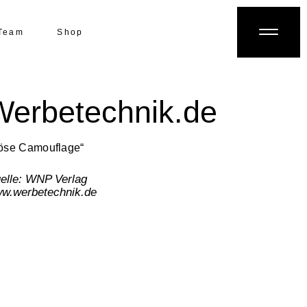
Team
Shop
Werbetechnik.de
öse Camouflage“
elle: WNP Verlag
w.werbetechnik.de