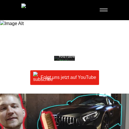
Mit
dem
YouTube
Laden
des
Videos
akzeptieren
Sie
die
Datenschutzerklärung
von
YouTube.
Mehr
erfahren
Folgt uns jetzt auf YouTube
Video
laden
YouTube
immer
entsperren